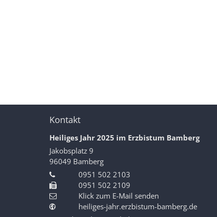
Kontakt
Heiliges Jahr 2025 im Erzbistum Bamberg
Jakobsplatz 9
96049
Bamberg
0951 502 2103
0951 502 2109
Klick zum E-Mail senden
heiliges-jahr.erzbistum-bamberg.de