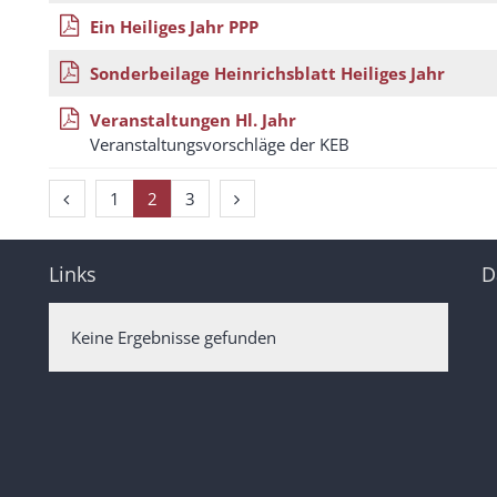
Ein Heiliges Jahr PPP
Sonderbeilage Heinrichsblatt Heiliges Jahr
Veranstaltungen Hl. Jahr
Veranstaltungsvorschläge der KEB
Vorherige Seite
Nächste Seite
1
2
3
Links
D
Keine Ergebnisse gefunden