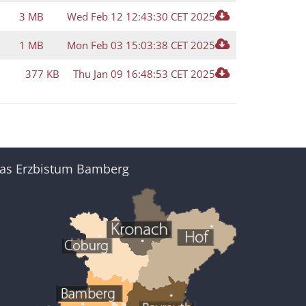
3 MB
Wed Feb 12 12:43:30 CET 2025
1 MB
Mon Feb 03 15:03:38 CET 2025
377 KB
Thu Jan 09 16:48:53 CET 2025
as Erzbistum Bamberg