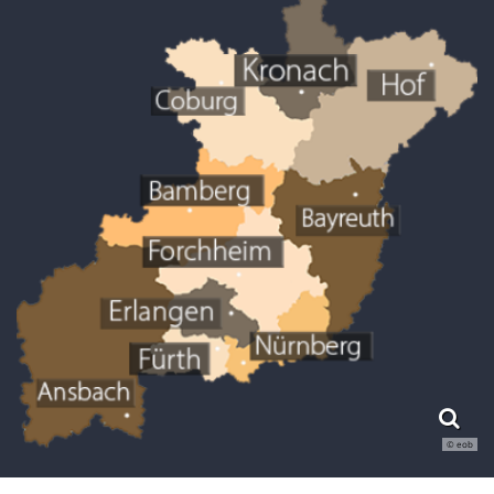
© eob