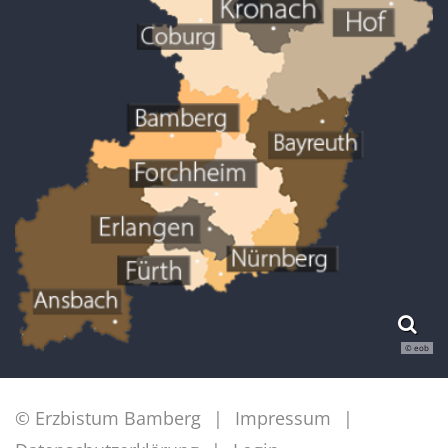
© eob
© Erzbistum Bamberg
Impressum