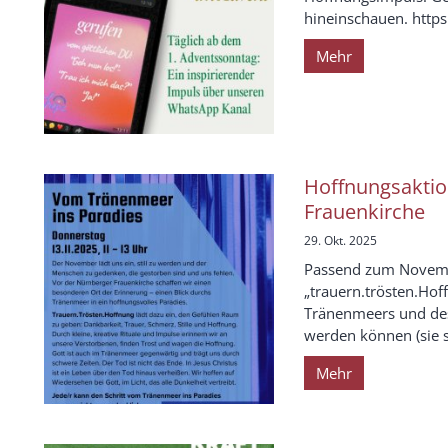
hineinschauen. https:
Mehr
Hoffnungsaktio
Frauenkirche
29. Okt. 2025
Passend zum Novemb
„trauern.trösten.Hof
Tränenmeers und des
werden können (sie si
Mehr