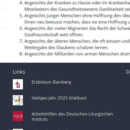
Angesichts der Kranken zu Hause oder im Krankenha
Mitarbeitern des Gesundheitswesens Dankbarkeit ze
Angesichts junger Menschen ohne Hoffnung den Ideali
ihnen neu bewusst machen, dass sie eine Hoffnung un
Angesichts der vielen Migranten das Recht der Schwä
Gastfreundschaft weit öffnen.
Angesichts der älteren Menschen, die oft einsam und
Weitergabe des Glaubens schätzen lernen.
Angesichts der Milliarden von armen Menschen dram
Links
D
Erzbistum Bamberg
Heiliges Jahr 2025 (Vatikan)
Arbeitshilfen des Deutschen Liturgischen
Instituts