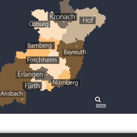
© eob