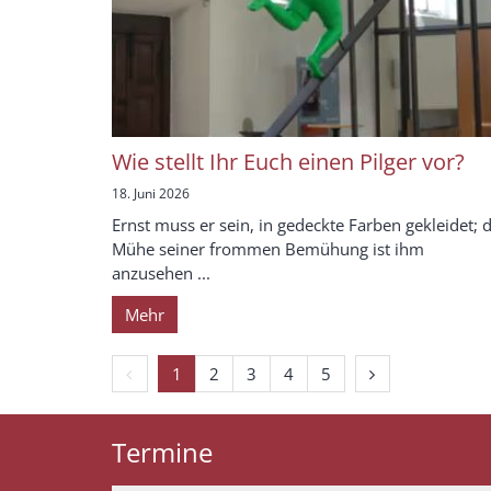
Wie stellt Ihr Euch einen Pilger vor?
18. Juni 2026
Ernst muss er sein, in gedeckte Farben gekleidet; d
Mühe seiner frommen Bemühung ist ihm
anzusehen ...
Mehr
Vorherige Seite
Nächste Seite
1
2
3
4
5
Termine