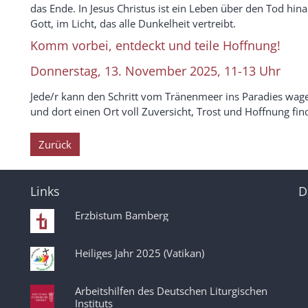
das Ende. In Jesus Christus ist ein Leben über den Tod hi
Gott, im Licht, das alle Dunkelheit vertreibt.
Komm vorbei, entdeckt und teile Hoffnung!
Donnerstag, 13. November 2025, 11-13 Uhr
Jede/r kann den Schritt vom Tränenmeer ins Paradies wagen
und dort einen Ort voll Zuversicht, Trost und Hoffnung fin
Zurück
Links
D
Erzbistum Bamberg
Heiliges Jahr 2025 (Vatikan)
Arbeitshilfen des Deutschen Liturgischen
Instituts