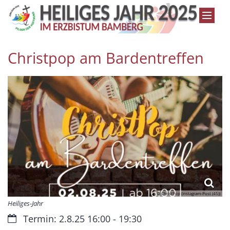
Zum Inhalt springen
Christpop am Bardentreffen
© ChristPop (Instagram-Post (45))
Heiliges-Jahr
Datum:
Termin: 2.8.25 16:00 - 19:30