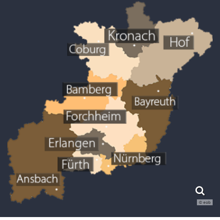
© eob